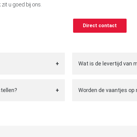
zit u goed bij ons.
Direct contact
Wat is de levertijd van m
 u de vaantjes naar
Nadat u uw ontwerp heeft
e vaanvorm kiezen en
gaan wij aan de slag om 
tellen?
Worden de vaantjes op
. Ook de kleur kiest u
twee weken na het plaat
en
en vervolgens door
Bij De Vanenspecialist m
erp dat u goed kunt
vervolgens geleverd op 
nvorm en upload uw logo
naar uw wensen en denke
twerp in orde, dat u goed
een ontwerp is veel mogel
gaan we de vaantjes
als opdruk.