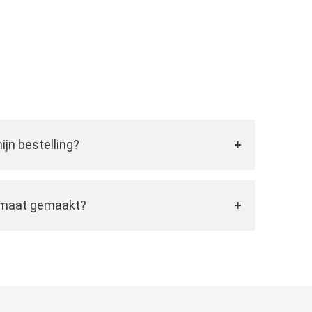
ijn bestelling?
 doorgestuurd en de bestelling is afgerond
uw
vaantjes
op maat te bedrukken. Binnen
 maat gemaakt?
sen van de bestelling worden deze
aken we alle
vaantjes
op maat. Wij luisteren
het door u aangegeven adres.
n mee met het ontwerp. Bij het maken van
ijk op het gebied van zowel stijl, vorm, kleur