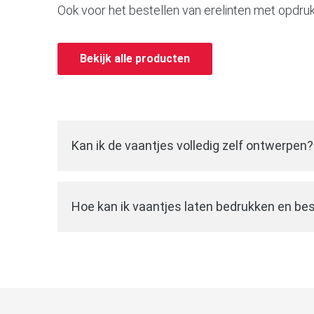
Ook voor het bestellen van erelinten met opdruk 
Bekijk alle producten
Kan ik de vaantjes volledig zelf ontwerpen?
Wij hebben een eenvoudige werkwijze waarbij
eigen ontwerp
kunt bestellen. U kunt zelf d
Hoe kan ik vaantjes laten bedrukken en bes
vervolgens een logo, opdruk of tekst uploaden
U kunt uw vaantjes eenvoudig
online bestell
zelf. Vervolgens leveren wij u een totaalontw
ons laten bedrukken. Kies uw gewenste vaa
keuren, alvorens de bestelling af te ronden.
of opdruk. Wij maken vervolgens het totaalon
kunt keuren. Na afronden van uw bestelling 