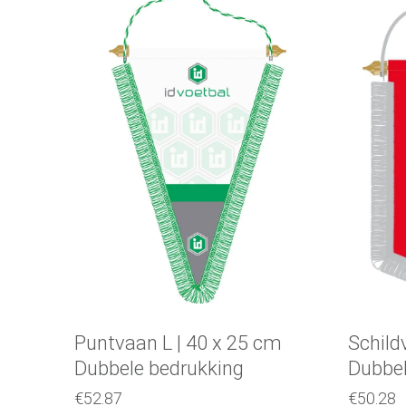
Selecteer een optie
Puntvaan L | 40 x 25 cm
Schild
Dubbele bedrukking
Dubbel
€
52.87
€
50.28