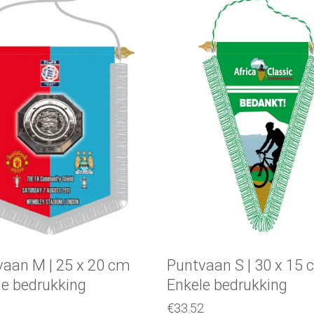
Selecteer een optie
Selecteer een optie
vaan M | 25 x 20 cm
Puntvaan S | 30 x 15
e bedrukking
Enkele bedrukking
€
33.52