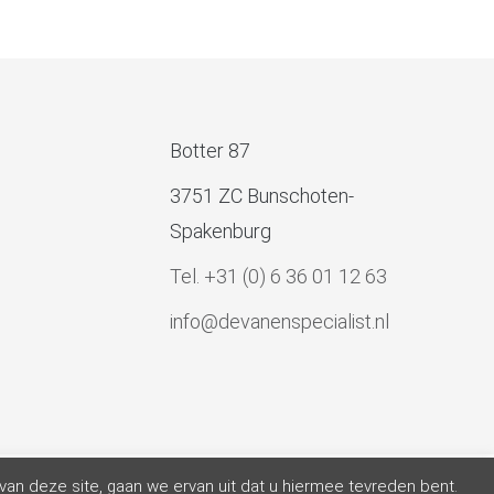
Botter 87
3751 ZC Bunschoten-
Spakenburg
Tel. +31 (0) 6 36 01 12 63
info@devanenspecialist.nl
van deze site, gaan we ervan uit dat u hiermee tevreden bent.