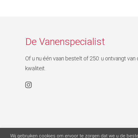
De Vanenspecialist
Of u nu één vaan bestelt of 250: u ontvangt van d
kwaliteit.
Wij gebruiken cookies om ervoor te zorgen dat we u de beste 