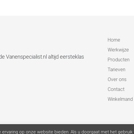
Home
Werkwijze
e Vanenspecialist.nl altijd eersteklas
Producten
Tarieven
Over ons
Contact
Winkelmand
ervaring op onze website bieden. Als u doorgaat met het gebruik 