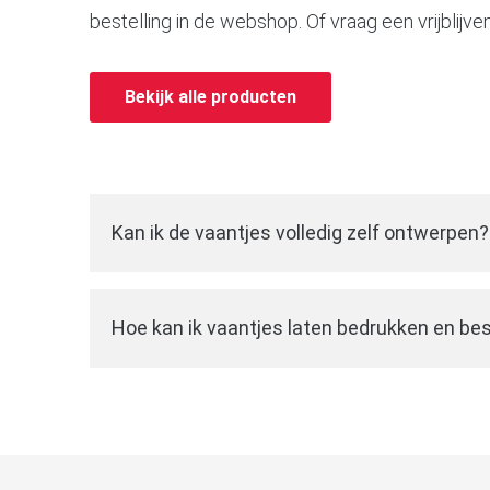
bestelling in de webshop. Of vraag een vrijblijv
Bekijk alle producten
Kan ik de vaantjes volledig zelf ontwerpen?
Wij hebben een eenvoudige werkwijze waarbij
eigen ontwerp
kunt bestellen. U kunt zelf d
Hoe kan ik vaantjes laten bedrukken en bes
vervolgens een logo, opdruk of tekst uploaden
U kunt uw vaantjes eenvoudig
online bestell
zelf. Vervolgens leveren wij u een totaalontw
ons laten bedrukken. Kies uw gewenste vaa
keuren, alvorens de bestelling af te ronden.
of opdruk. Wij maken vervolgens het totaalon
kunt keuren. Na afronden van uw bestelling 