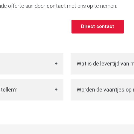
ende offerte aan door
contact
met ons op te nemen.
Direct contact
Wat is de levertijd van m
 u de vaantjes naar
Nadat u uw ontwerp heeft
e vaanvorm kiezen en
gaan wij aan de slag om 
tellen?
Worden de vaantjes op
. Ook de kleur kiest u
twee weken na het plaat
en
en vervolgens door
Bij De Vanenspecialist m
erp dat u goed kunt
vervolgens geleverd op 
nvorm en upload uw logo
naar uw wensen en denke
twerp in orde, dat u goed
een ontwerp is veel mogel
gaan we de vaantjes
als opdruk.