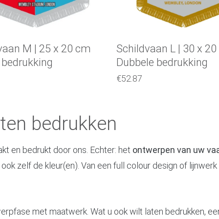
vaan M | 25 x 20 cm
Schildvaan L | 30 x 2
 bedrukking
Dubbele bedrukking
€
52.87
aten bedrukken
 en bedrukt door ons. Echter: het
ontwerpen van uw va
ook zelf de kleur(en). Van een full colour design of lijnwer
werpfase met maatwerk. Wat u ook wilt laten bedrukken, een a