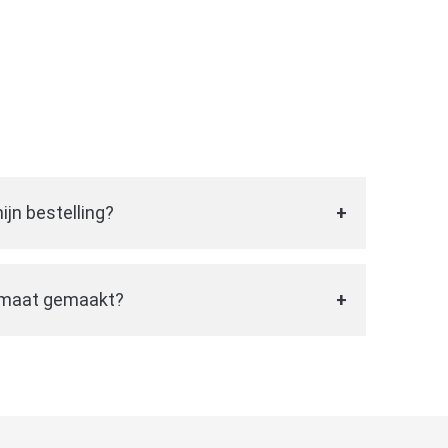
ijn bestelling?
 doorgestuurd en de bestelling is afgerond
uw
vaantjes
op maat te bedrukken. Binnen
 maat gemaakt?
sen van de bestelling worden deze
aken we alle
vaantjes
op maat. Wij luisteren
het door u aangegeven adres.
n mee met het ontwerp. Bij het maken van
ijk op het gebied van zowel stijl, vorm, kleur